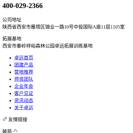
400-029-2366
公司地址
陕西省西安市雁塔区锦业一路10号中投国际A座11层1105室
拓展基地
西安市秦岭祥峪森林公园卓远拓展训练基地
卓远首页
团建产品
营地推荐
师资团队
企业年会
客户见证
资讯动态
关于卓远
友情链接
破局