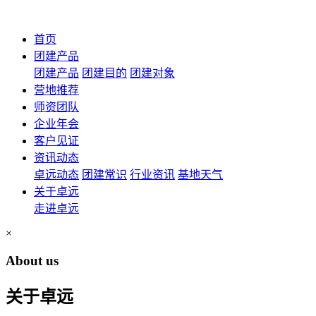
首页
团建产品
团建产品
团建目的
团建对象
营地推荐
师资团队
企业年会
客户见证
资讯动态
卓远动态
团建常识
行业资讯
基地天气
关于卓远
走进卓远
×
About us
关于卓远