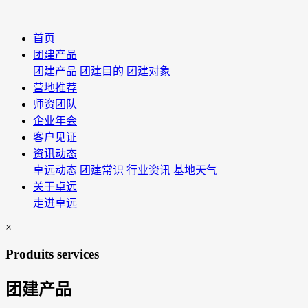
首页
团建产品
团建产品
团建目的
团建对象
营地推荐
师资团队
企业年会
客户见证
资讯动态
卓远动态
团建常识
行业资讯
基地天气
关于卓远
走进卓远
×
Produits services
团建产品