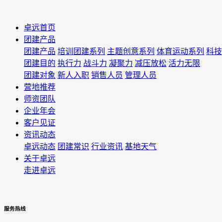
卓远首页
团建产品
团建产品
培训团建系列
主题创意系列
体育运动系列
科技
团建目的
执行力
战斗力
凝聚力
减压放松
活力无限
团建对象
新人入职
销售人员
管理人员
营地推荐
师资团队
企业年会
客户见证
资讯动态
卓远动态
团建常识
行业资讯
基地天气
关于卓远
走进卓远
服
务
热
线