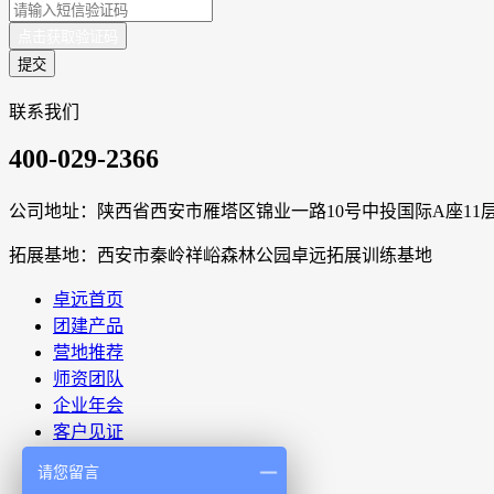
点击获取验证码
提交
联系我们
400-029-2366
公司地址：陕西省西安市雁塔区锦业一路10号中投国际A座11层1
拓展基地：西安市秦岭祥峪森林公园卓远拓展训练基地
卓远首页
团建产品
营地推荐
师资团队
企业年会
客户见证
资讯动态
请您留言
关于卓远