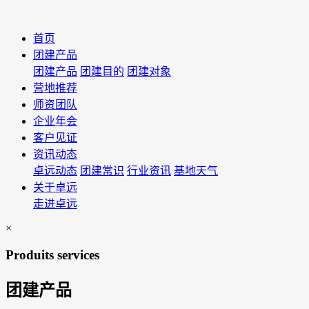
首页
团建产品
团建产品
团建目的
团建对象
营地推荐
师资团队
企业年会
客户见证
资讯动态
卓远动态
团建常识
行业资讯
基地天气
关于卓远
走进卓远
×
Produits services
团建产品